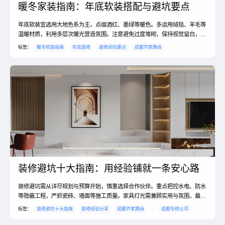
暖冬家装指南：年底软装搭配与避坑要点
年底软装宜选用大地色系为主，点缀酒红、墨绿等暖色。多运用绒毯、羊毛等
温暖材质，利用多层次暖光营造氛围。注意避免过度堆砌，保持视觉留白，让
家温馨应景又不失清爽。
标签：
暖冬软装指南
年底装修
装修闭坑要点
成都齐家典尚
装修避坑十大指南：用经验铺就一条安心路
装修避坑需从详尽规划与预算开始，慎重选择合作伙伴。重点把控水电、防水
等隐蔽工程，严抓瓷砖、墙面等施工质量。家具灯光需兼顾实用与氛围，最终
必须严格执行验收，不遗漏任何细节，方能收获理想新家。
标签：
装修避坑十大指南
装修经验分享
成都齐家典尚
成都专修公司