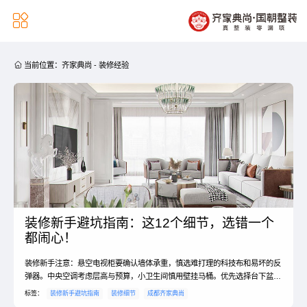


当前位置：
齐家典尚
-
装修经验
装修新手避坑指南：这12个细节，选错一个
都闹心！
装修新手注意：悬空电视柜要确认墙体承重，慎选难打理的科技布和易坏的反
弹器。中央空调考虑层高与预算，小卫生间慎用壁挂马桶。优先选择台下盆、
纯色窗帘和柔光砖。#装修避坑 #新手指南
标签：
装修新手避坑指南
装修细节
成都齐家典尚