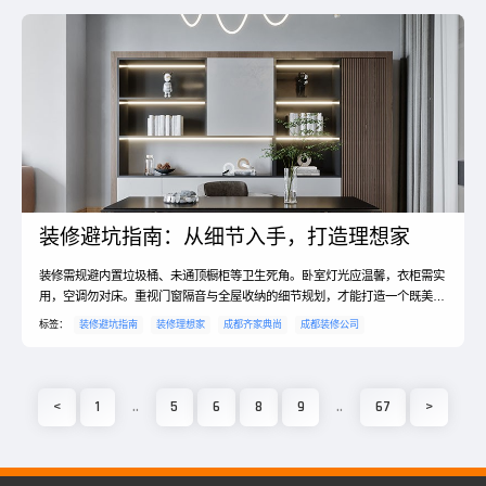
装修避坑指南：从细节入手，打造理想家
装修需规避内置垃圾桶、未通顶橱柜等卫生死角。卧室灯光应温馨，衣柜需实
用，空调勿对床。重视门窗隔音与全屋收纳的细节规划，才能打造一个既美观
又真正舒适的居住空间。
标签：
装修避坑指南
装修理想家
成都齐家典尚
成都装修公司
<
1
..
5
6
8
9
..
67
>