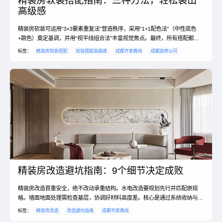
精装房软装搭配指南：三种方法，轻松装出
高级感
精装房软装可运用“3×3要素重复法”营造秩序，采用“1+1配色法”（中性底色
+跳色）奠定基调，并用“视平线组合法”丰富视觉焦点。最终，所有搭配都应
回归真实的生活场景与个人喜好，让家兼具...
标签：
精装房软装搭配
软装搭配高级感
成都齐家典尚
成都装修公司
精装房改造避坑指南：9个细节决定成败
精装房改造首重安全，绝不改动承重结构。水电改造要规划先行并匹配原规
格。墙面地面处理需检查基层，协调好材料高度差。核心是通过系统收纳与智
能灯光，让空间真正契合个性化生活需求。
标签：
精装房改造
改造避坑指南
成都齐家典尚