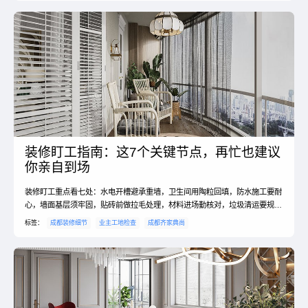
装修盯工指南：这7个关键节点，再忙也建议
你亲自到场
装修盯工重点看七处：水电开槽避承重墙，卫生间用陶粒回填，防水施工要耐
心，墙面基层须牢固，贴砖前做拉毛处理，材料进场勤核对，垃圾清运要规
范。#装修监工 #避坑指南
标签：
成都装修细节
业主工地检查
成都齐家典尚