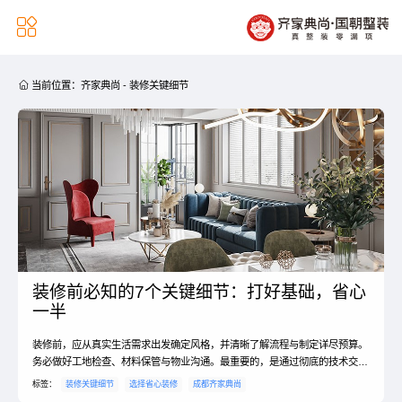


当前位置：
齐家典尚
-
装修关键细节
装修前必知的7个关键细节：打好基础，省心
一半
装修前，应从真实生活需求出发确定风格，并清晰了解流程与制定详尽预算。
务必做好工地检查、材料保管与物业沟通。最重要的，是通过彻底的技术交
底，将一切设计细节落地确认，这是顺利开工的基石。
标签：
装修关键细节
选择省心装修
成都齐家典尚