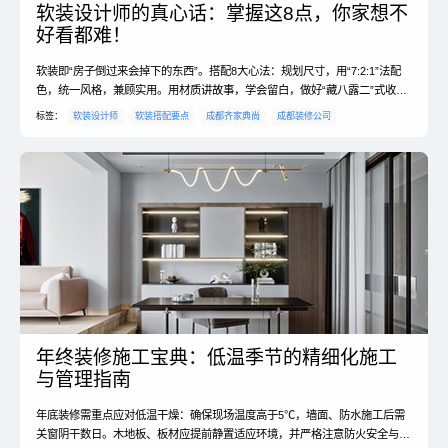
软装设计师的真心话：掌握这8点，你家想不
好看都难！
软装即“房子倒过来会掉下的东西”。搭配8大心法：规划尺寸，用“7:2:1”法配
色，统一风格，兼顾实用。用材质讲故事，学会留白，做好“藏八露二”式收
纳，大件软装定基调。#软装搭配 #家居设计
标签：
软装设计师
软装搭配要点
成都齐家典尚
成都装修公司
年终装修施工宝典：低温季节的精细化施工
与管理指南
年底装修需重点应对低温干燥：确保现场温度高于5℃，墙面、防水施工后需
关窗阴干数日。木地板、板材应提前静置适应环境，并严格注意防火安全与结