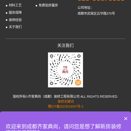
材料工艺
免费验房量房
公司地址：
服务保障
成都市武侯区云华路370号
装修经验
关于我们
关注我们
版权所有©齐家典尚（成都）装修工程有限公司 ALL RIGHTS RESERVED.
装修关键词
蜀ICP备2023014047号-2
×
友情链接:
家居加盟
小孟花园网
蜗牛家政
家政服务网
短剧配音
水泥稳定碎石
PP塑
料焊条
uhpc材料
成都网站设计
丽江房产网
成都房产网
涿州房产网
重庆房产网
国际
欢迎来到成都齐家典尚，请问您是想了解新房装修
海运公司
简历制作
广州办公室装修
广州装修公司
上海装修管家
PE给水管
效果图公