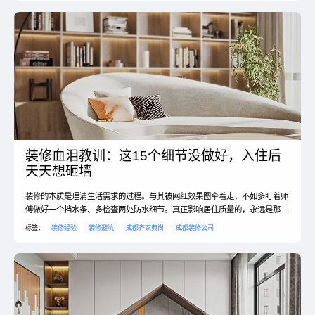
装修血泪教训：这15个细节没做好，入住后
天天想砸墙
装修的本质是理清生活需求的过程。与其被网红效果图牵着走，不如多盯着师
傅做好一个挡水条、多检查两处防水细节。真正影响居住质量的，永远是那些
藏在墙体里、地板下、转角处的"隐形工程"。
标签：
装修经验
装修避坑
成都齐家典尚
成都装修公司