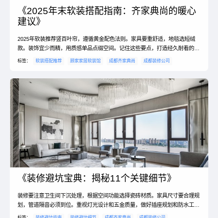
《2025年末软装搭配指南：齐家典尚的暖心
建议》
2025年软装推荐竖百叶帘，遵循黄金配色法则。家具要重舒适，地毯选短绒
款。装饰宜少而精，用质感单品点缀空间。记住这些要点，打造经久耐看的
家。
标签：
软装搭配推荐
顾家家居软装馆
成都齐家典尚
成都装修公司
《装修避坑宝典：揭秘11个关键细节》
装修要注意卫生间下沉处理，根据空间功能选择瓷砖材质。家具尺寸要合理规
划，管道隔音必须到位。重视灯光设计和五金质量，做好插座规划和防水工
程。建议选择专业施工团队，确保每个细节完美落地。
标签：
装修避坑指南
装修避坑细节
成都齐家典尚
成都装修公司