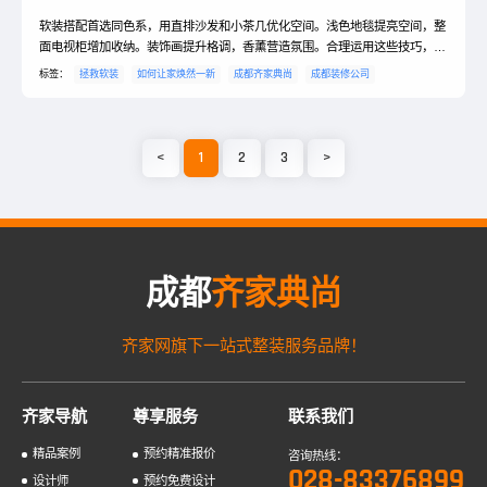
软装搭配首选同色系，用直排沙发和小茶几优化空间。浅色地毯提亮空间，整
面电视柜增加收纳。装饰画提升格调，香薰营造氛围。合理运用这些技巧，能
有效弥补硬装不足。
标签：
拯救软装
如何让家焕然一新
成都齐家典尚
成都装修公司
<
1
2
3
>
成都
齐家典尚
齐家网旗下一站式整装服务品牌！
齐家导航
尊享服务
联系我们
精品案例
预约精准报价
咨询热线：
028-83376899
设计师
预约免费设计