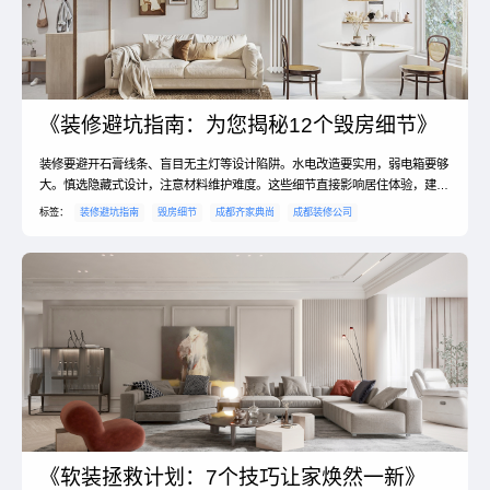
《装修避坑指南：为您揭秘12个毁房细节》
装修要避开石膏线条、盲目无主灯等设计陷阱。水电改造要实用，弱电箱要够
大。慎选隐藏式设计，注意材料维护难度。这些细节直接影响居住体验，建议
提前规划。
标签：
装修避坑指南
毁房细节
成都齐家典尚
成都装修公司
《软装拯救计划：7个技巧让家焕然一新》