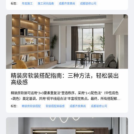
构安全，关键节点必须亲自验收。#年底装修 #冬季施工
标签：
年底施工
施工闭坑指南
成都齐家典尚
成都装修公司
精装房软装搭配指南：三种方法，轻松装出
高级感
精装房软装可运用“3×3要素重复法”营造秩序，采用“1+1配色法”（中性底色
+跳色）奠定基调，并用“视平线组合法”丰富视觉焦点。最终，所有搭配都应
回归真实的生活场景与个人喜好，让家兼具美观与温度。
标签：
精装房软装搭配
软装搭配高级感
成都齐家典尚
成都装修公司