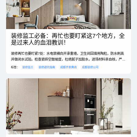
装修监工必备：再忙也要盯紧这7个地方，全
是过来人的血泪教训！
装修再忙也要盯紧7处：水电禁横向开承重墙，卫生间回填用陶粒，防水刷高
并做闭水试验。检查瓷砖空鼓坡度，杜绝腻子加胶水，进场材料亲自核，严禁
垃圾入下水道。#装修监工 #避坑经验
标签：
装修监工
装修避坑指南
成都齐家典尚
成都装修公司