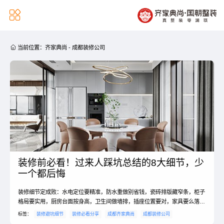


当前位置：
齐家典尚
-
成都装修公司
装修前必看！过来人踩坑总结的8大细节，少
一个都后悔
装修细节定成败：水电定位要精准，防水重做别省钱，瓷砖排版藏窄条，柜子
格局要实用，厨房台面按身高，卫生间做墙排，插座位置要对，家具要么落地
要么悬空。
标签：
装修避坑细节
装修必看分享
成都齐家典尚
成都装修公司