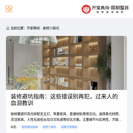


当前位置：
齐家典尚
-
装修少踩坑
装修避坑指南：这些错误别再犯，过来人的
血泪教训
装修要避开亮光砖配无主灯、笨重家具、普通地轨等常见坑。选择柔光材质、
灵活家具、人性化高低台及交叉轨道等优化方案。注重细节与实用性，才能打
造出既美观又舒适的理想家居环境。
标签：
装修避坑指南
装修少踩坑
成都齐家典尚