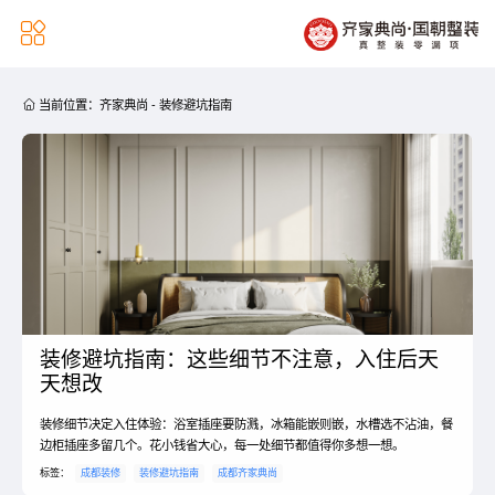


当前位置：
齐家典尚
-
装修避坑指南
装修避坑指南：这些细节不注意，入住后天
天想改
装修细节决定入住体验：浴室插座要防溅，冰箱能嵌则嵌，水槽选不沾油，餐
边柜插座多留几个。花小钱省大心，每一处细节都值得你多想一想。
标签：
成都装修
装修避坑指南
成都齐家典尚