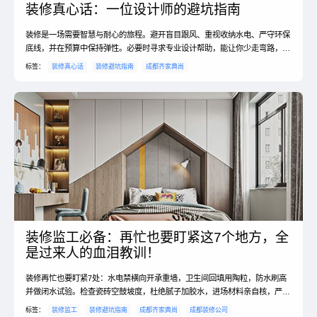
装修真心话：一位设计师的避坑指南
装修是一场需要智慧与耐心的旅程。避开盲目跟风、重视收纳水电、严守环保
底线，并在预算中保持弹性。必要时寻求专业设计帮助，能让你少走弯路，更
从容地打造出理想中舒适又安心的家。✨
标签：
装修真心话
装修避坑指南
成都齐家典尚
装修监工必备：再忙也要盯紧这7个地方，全
是过来人的血泪教训！
装修再忙也要盯紧7处：水电禁横向开承重墙，卫生间回填用陶粒，防水刷高
并做闭水试验。检查瓷砖空鼓坡度，杜绝腻子加胶水，进场材料亲自核，严禁
垃圾入下水道。#装修监工 #避坑经验
标签：
装修监工
装修避坑指南
成都齐家典尚
成都装修公司