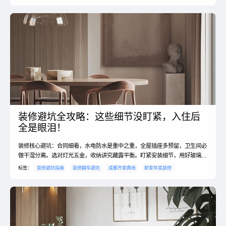
装修避坑全攻略：这些细节没盯紧，入住后
全是眼泪！
装修核心避坑：合同细看，水电防水是重中之重，全屋插座多预留，卫生间必
做干湿分离。选对灯光五金，收纳讲究藏露平衡。盯紧安装细节，用好玻璃胶
和美缝剂。#装修经验 #避坑大全
标签：
装修避坑指南
装修翻车避坑
成都齐家典尚
新家年底装修