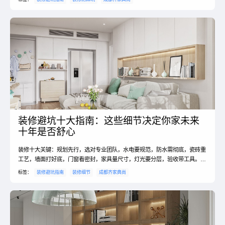
装修避坑十大指南：这些细节决定你家未来
十年是否舒心
装修十大关键：规划先行，选对专业团队，水电要规范，防水需彻底，瓷砖重
工艺，墙面打好底，门窗看密封，家具量尺寸，灯光要分层，验收带工具。细
致把控每个环节，方能装出理想家。#装修避坑 #齐家典尚
标签：
装修避坑指南
装修细节
成都齐家典尚