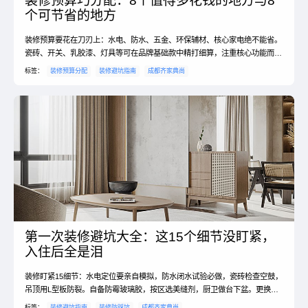
装修预算巧分配：8个值得多花钱的地方与8
个可节省的地方
装修预算要花在刀刃上：水电、防水、五金、环保辅材、核心家电绝不能省。
瓷砖、开关、乳胶漆、灯具等可在品牌基础款中精打细算，注重核心功能而非
复杂装饰。#装修预算 #避坑指南
标签：
装修预算分配
装修避坑指南
成都齐家典尚
第一次装修避坑大全：这15个细节没盯紧，
入住后全是泪
装修盯紧15细节：水电定位要亲自模拟，防水闭水试验必做，瓷砖检查空鼓，
吊顶用L型板防裂。自备防霉玻璃胶，按区选美缝剂，厨卫做台下盆。更换止
逆阀，包好下水管隔音，做好成品保护。#装修避坑 #血泪经验
标签：
装修避坑指南
装修防踩坑
成都齐家典尚