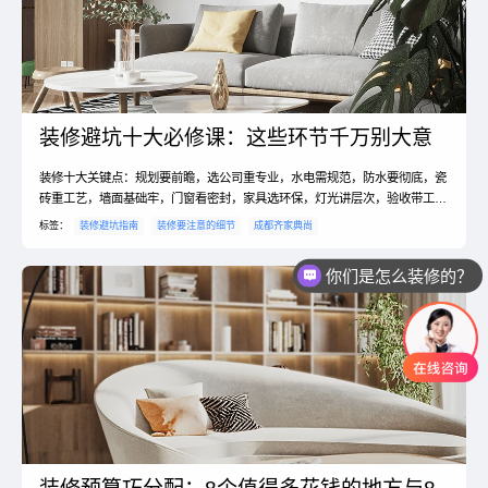
装修避坑十大必修课：这些环节千万别大意
装修十大关键点：规划要前瞻，选公司重专业，水电需规范，防水要彻底，瓷
砖重工艺，墙面基础牢，门窗看密封，家具选环保，灯光讲层次，验收带工
具。#装修避坑 #齐家典尚
标签：
装修避坑指南
装修要注意的细节
成都齐家典尚
你们是怎么装修的？