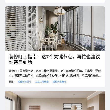
装修盯工指南：这7个关键节点，再忙也建议
你亲自到场
装修盯工重点看七处：水电开槽避承重墙，卫生间用陶粒回填，防水施工要耐
心，墙面基层须牢固，贴砖前做拉毛处理，材料进场勤核对，垃圾清运要规
范。#装修监工 #避坑指南
标签：
成都装修细节
业主工地检查
成都齐家典尚