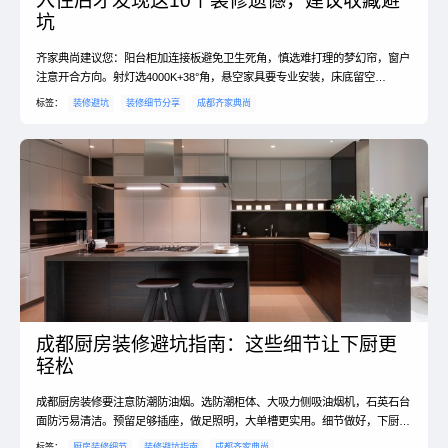
入住后才发现这10个装修遗憾，建议收藏避
坑
齐家典尚建议您：阳台柜加连接板避免卫生死角，慎选难打理的梦幻帘，窗户
注意开合方向。射灯选4000K+38°角，悬空家具要专业安装，床底留空
20cm，选极窄踢脚线，严格把控卫生间坡度。#装修经验 #齐家典尚
标签：
装修避坑
装修细节分享
成都齐家典尚
成都厨房装修避坑指南：这些细节让下厨更
轻松
成都厨房装修要注意防潮防油烟。选防潮柜体、大吸力侧吸油烟机，石英石台
面防污易清洁。预留足够插座，做足照明，大单槽更实用。细节做好，下厨更
舒心。
标签：
厨房装修细节
装修避坑指南
成都齐家典尚