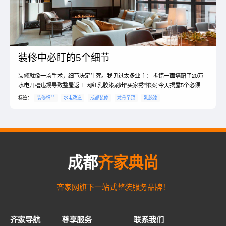
装修中必盯的5个细节
装修就像一场手术，细节决定生死。我见过太多业主： 拆错一面墙赔了20万
水电开槽违规导致整屋返工 网红乳胶漆刷出"买家秀"惨案 今天揭露5个必须亲
自盯工的致命环节，哪怕你忙到飞起，这些地方也绝不能当甩手掌柜！
标签：
装修细节
水电改造
成都装修
龙骨吊顶
乳胶漆
成都
齐家典尚
齐家网旗下一站式整装服务品牌！
齐家导航
尊享服务
联系我们