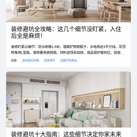
装修避坑全攻略：这几个细节没盯紧，入住
后全是麻烦！
装修盯紧20细节：防水刷够1.8米，墙面铲除原腻子，水电用足4平方线。吊顶
转角用L型板，瓷砖要用瓷砖胶。材料进场亲自核，成品保护做到位，验收工
具不能少。#装修监工 #避坑细节
标签：
装修避坑攻略
装修细节
成都齐家典尚
装修避坑十大指南：这些细节决定你家未来