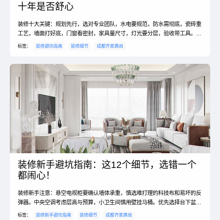
十年是否舒心
装修十大关键：规划先行，选对专业团队，水电要规范，防水需彻底，瓷砖重
工艺，墙面打好底，门窗看密封，家具量尺寸，灯光要分层，验收带工具。细
致把控每个环节，方能装出理想家。#装修避坑 #齐家典尚
标签：
装修避坑指南
装修细节
成都齐家典尚
装修新手避坑指南：这12个细节，选错一个
都闹心！
装修新手注意：悬空电视柜要确认墙体承重，慎选难打理的科技布和易坏的反
弹器。中央空调考虑层高与预算，小卫生间慎用壁挂马桶。优先选择台下盆、
纯色窗帘和柔光砖。#装修避坑 #新手指南
标签：
装修新手避坑指南
装修细节
成都齐家典尚