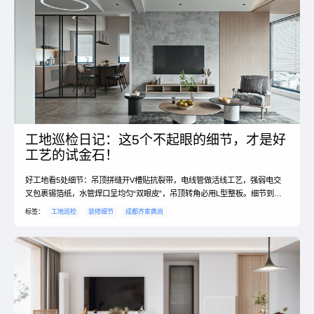
工地巡检日记：这5个不起眼的细节，才是好
工艺的试金石！
好工地看5处细节：吊顶拼缝开V槽贴抗裂带，电线管做活线工艺，强弱电交
叉包裹锡箔纸，水管焊口呈均匀“双眼皮”，吊顶转角必用L型整板。细节到
位，居住无忧。#装修工艺 #施工细节
标签：
工地巡检
装修细节
成都齐家典尚