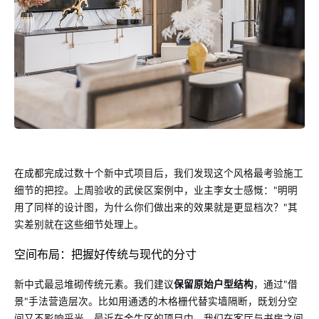
在成都完成过数十个新中式项目后，我们发现这个风格最考验施工
细节的把控。上周验收的武侯区案例中，业主李女士感慨："明明
用了同样的设计图，为什么你们做出来的效果就是更显档次？"其
实差别就在这些细节处理上。
空间布局：把握好传统与现代的分寸
新中式最忌堆砌传统元素。我们建议
保留原始户型结构
，通过"借
景"手法营造层次。比如用通透的木格栅代替实墙隔断，既划分空
间又不影响采光。最近在金牛区的项目中，我们在客厅与书房之间