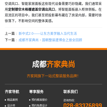
空调风口、智能家居面板这些现代设备需要巧妙隐藏。我们通常采
用
定制镂空木格栅遮盖空调出风口
，将智能面板嵌入柜体侧板。在
双流区的项目中，我们甚至把投影幕布藏在了房梁内部，需要时徐
徐落下，不影响空间的整体美感。
上一篇 :
新中式2.0——让东方美学融入当代生活
下一篇 :
成都齐家典尚・国朝整装建博会之旅全回顾
成都
齐家典尚
齐家网旗下一站式整装服务品牌！
齐家导航
尊享服务
联系我们
精品案例
预约精准报价
咨询热线：
028-83376899
设计师
预约免费设计