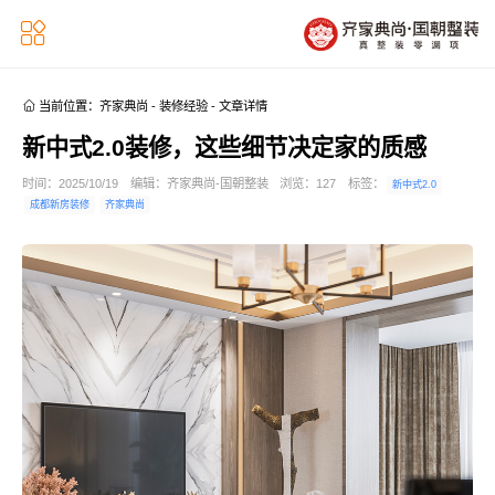


当前位置：
齐家典尚
-
装修经验
-
文章详情
新中式2.0装修，这些细节决定家的质感
时间：2025/10/19
编辑：齐家典尚-国朝整装
浏览：
127
标签：
新中式2.0
成都新房装修
齐家典尚