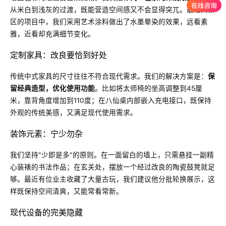
从米白到浅灰的过渡，既能营造空间感又不会显得突兀。最近高新
区的项目中，我们采用艺术涂料做出了水墨晕染的效果，远看素
雅，近看却充满细节变化。
定制家具：改良要恰到好处
传统中式家具的尺寸往往不符合现代需求。我们的解决方案是：
保
留经典造型，优化使用功能
。比如将太师椅的坐高调整到45厘
米，靠背角度增加到110度；在八仙桌内部嵌入充电接口，既保持
外观的传统美感，又满足现代使用需求。
装饰元素：宁少勿杂
我们坚持"少即是多"的原则。在一面留白的墙上，只需悬挂一副精
心装裱的书法作品；在玄关处，摆放一个经过改良的陶瓷鼓凳就足
够。最近有位业主收藏了大量古玩，我们建议他分批轮换展示，这
样既保持空间清爽，又能常看常新。
现代设备的完美隐藏