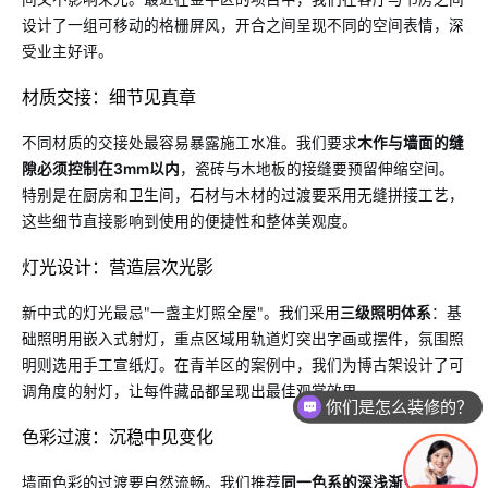
设计了一组可移动的格栅屏风，开合之间呈现不同的空间表情，深
受业主好评。
材质交接：细节见真章
不同材质的交接处最容易暴露施工水准。我们要求
木作与墙面的缝
隙必须控制在3mm以内
，瓷砖与木地板的接缝要预留伸缩空间。
特别是在厨房和卫生间，石材与木材的过渡要采用无缝拼接工艺，
这些细节直接影响到使用的便捷性和整体美观度。
灯光设计：营造层次光影
新中式的灯光最忌"一盏主灯照全屋"。我们采用
三级照明体系
：基
础照明用嵌入式射灯，重点区域用轨道灯突出字画或摆件，氛围照
明则选用手工宣纸灯。在青羊区的案例中，我们为博古架设计了可
调角度的射灯，让每件藏品都呈现出最佳观赏效果。
你们是怎么装修的？
色彩过渡：沉稳中见变化
墙面色彩的过渡要自然流畅。我们推荐
同一色系的深浅渐变
，比如