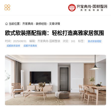


当前位置：
齐家典尚
-
装修经验
-
文章详情
欧式软装搭配指南：轻松打造高雅家居氛围
时间：2025/08/31
编辑：齐家典尚-国朝整装
浏览：
161
标签：
欧式软装搭配
成都新房装修
成都齐家典尚