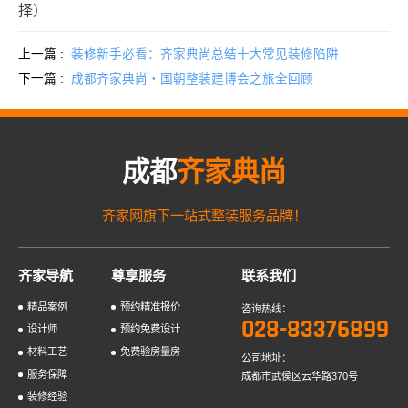
择）
上一篇 :
装修新手必看：齐家典尚总结十大常见装修陷阱
下一篇 :
成都齐家典尚・国朝整装建博会之旅全回顾
成都
齐家典尚
齐家网旗下一站式整装服务品牌！
齐家导航
尊享服务
联系我们
精品案例
预约精准报价
咨询热线：
028-83376899
设计师
预约免费设计
材料工艺
免费验房量房
公司地址：
服务保障
成都市武侯区云华路370号
装修经验