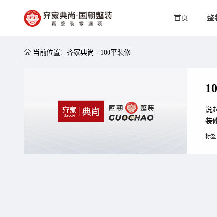
首页
整

当前位置：
齐家典尚
-
100平装修
1
说
装
品
标签
约
屋
复