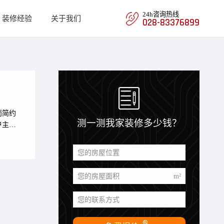
24h咨询热线
装修经验
关于我们
028-83376899

而简约
测一测我家装修多少钱？
户主的
修简
平小
您的房屋位置
任何
您的房屋面积
m²
您的联系方式