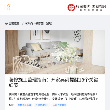


当前位置：
齐家典尚
-
装修施工监理
装修施工监理指南：齐家典尚提醒18个关键
细节
装修施工要重点监督水电开槽走管、防水闭水试验、墙面挂网拉毛等隐蔽工
程。注意材料选用（如轻钢龙骨）、安装规范（如止逆阀）与全程成品保护。
建议逐项核对，或聘请专业监理，确保每一步都扎实到位。
标签：
装修施工监理
监理关键细节
成都齐家典尚