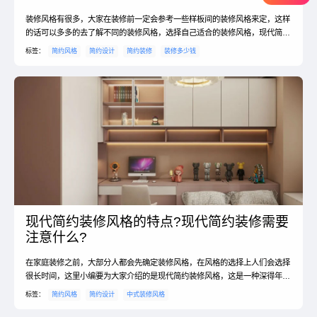
装修风格有很多，大家在装修前一定会参考一些样板间的装修风格来定，这样
的话可以多多的去了解不同的装修风格，选择自己适合的装修风格，现代简约
装修是比较常见的装修风格了，那么现代简约装修三室两厅两卫样板间怎么
标签：
简约风格
简约设计
简约装修
装修多少钱
选，以及简约装修要多少钱的问题，都是消费者们关注的问题了，来看看相关
的内容。现代简约装修三室两厅两卫样板间怎么选？1、确定各房间的功能这
样的房子有很多个格局，理应要进行合理的分配才能达到以实用...
现代简约装修风格的特点?现代简约装修需要
注意什么?
在家庭装修之前，大部分人都会先确定装修风格，在风格的选择上人们会选择
很长时间，这里小编要为大家介绍的是现代简约装修风格，这是一种深得年轻
人喜欢的风格，这里说的简约并不是简单的装修，它是一种风格的名字，那现
标签：
简约风格
简约设计
中式装修风格
代简约装修风格的特点以及现代简约装修需要注意什么？下面就跟小编一起来
简单的了解一下吧。现代简约装修风格的特点？1、现代简约装修风格是比较