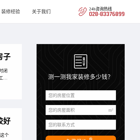
24h咨询热线
装修经验
关于我们
028-83376899

房子
时闭
测一测我家装修多少钱？
工细
您的房屋位置
您的房屋面积
m²
较好
您的联系方式
这个