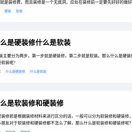
就是装修费，而且装修是一个无底洞，应处在装修前一定要先好好的做好
今天小编给大家介绍下90平方硬装装修清单，90平米选硬装还是软装较
：
硬装
软装
编一起来了解吧！
么是硬装修什么是软装
家装主要分为两步，第一步就是硬装修，第二步就是软装。那么什么是硬装
是软装呢?
：
什么是硬装修
什么是软装
么是软装修和硬装修
屋装修若是根据装修材料来进行区分的话，一般可以分为软装修和硬装修
多朋友对于软装修和硬装修都不怎么了解，那么什么是软装修和硬装修呢
修要注意哪些方面呢？