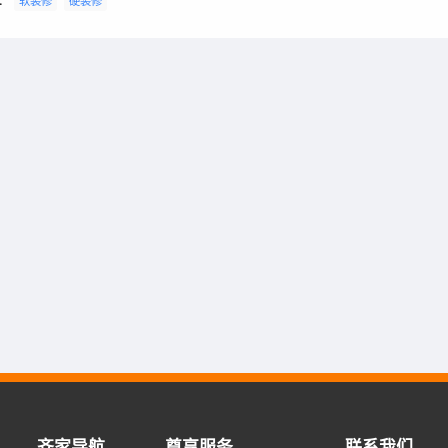
：
软装修
硬装修
齐家导航
尊享服务
联系我们