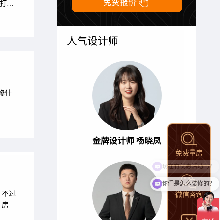

免费报价
打
好？跟
人气设计师
修什
金牌设计师 杨晓凤
免费量房
现在有优惠活动吗？
你们是怎么装修的？
，不过
微信咨询
？房屋