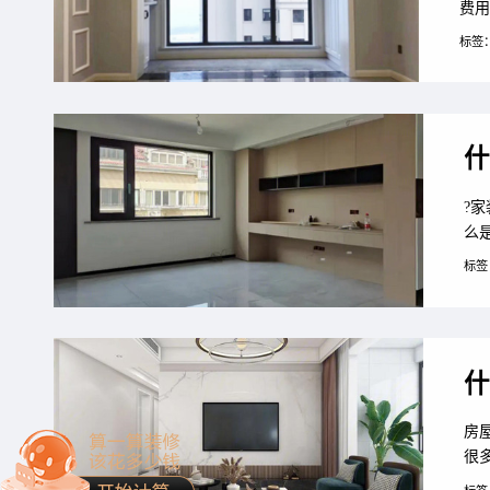
费用
算。
标签
着小
什
?
么
标签
什
房
很
装