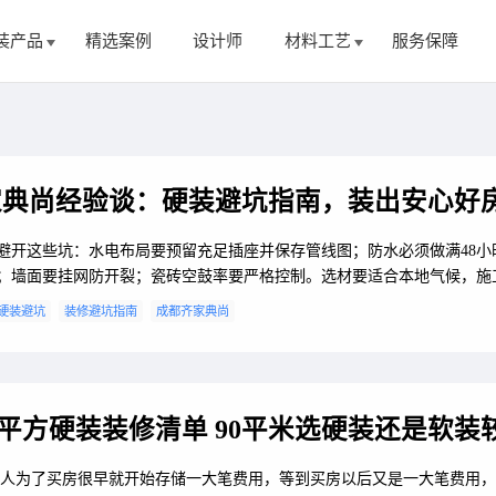
装产品
精选案例
设计师
材料工艺
服务保障
家典尚经验谈：硬装避坑指南，装出安心好
避开这些坑：水电布局要预留充足插座并保存管线图；防水必须做满48小
；墙面要挂网防开裂；瓷砖空鼓率要严格控制。选材要适合本地气候，施
最终质量。
硬装避坑
装修避坑指南
成都齐家典尚
0平方硬装装修清单 90平米选硬装还是软装
人为了买房很早就开始存储一大笔费用，等到买房以后又是一大笔费用，