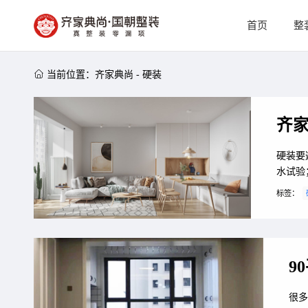
首页
整

当前位置：
齐家典尚
-
硬装
齐
硬装要
水试验
节决定
标签：
9
很多