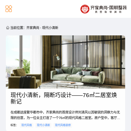


当前位置：
齐家典尚
-
现代小清新
现代小清新，隔断巧设计——76㎡二居室焕
新记
在成都这座繁华都市中，齐家典尚的首席设计师刘清风以其敏锐的洞察力与无
限的创意，为一位业主打造了一个76㎡的现代风格二居室。原户型中，客厅与
卧室的空间布局显得相对局促，但经过设计师的巧手改造，不仅拆除了原有的
标签：
现代风格
现代小清新
现代风格装修
卧室墙体，还巧妙地运用了玻璃隔断与定制柜体，使得整个空间变得既时尚又