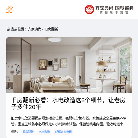


当前位置：
齐家典尚
-
旧房翻新
旧房翻新必看：水电改造这6个细节，让老房
子多住20年
旧房水电改造要提前规划插座位置，强弱电分路布线。水管建议全屋更换PPR
管，重点区域防水必须做足48小时闭水试验。保留管线走向图，验收时逐个测
试，这些细节关乎未来几十年的居住安全。
标签：
旧房翻新
水电改造
成都齐家典尚