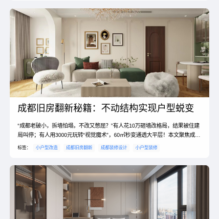
成都旧房翻新秘籍：不动结构实现户型蜕变
“成都老破小，拆墙怕塌，不改又憋屈？”有人花10万砸墙改格局，结果被住建
局叫停；有人用3000元玩转“视觉魔术”，60㎡秒变通透大平层！本文聚焦成都
20年+老房改造，从地面分区、灯光重组到家具变形术，教你不动一砖一瓦破
标签：
小户型改造
成都旧房翻新
成都装修设计
小户型装修
解户型硬伤，附成都本地微改造团队清单+防翻车指南，省钱省心激活老旧空
间！一、老房痛点与破解公式1. 四大典型难题暗厅暗卫：单面采光，白天也要
开灯。动线打架：厨房到餐厅绕路3米，...