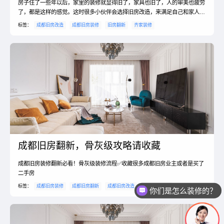
房子住了一些年以后，家里的装修就显得旧了，家具也旧了，人的审美也疲劳
了，都是这样的感觉。这时很多小伙伴会选择旧房改造，来满足自己和家人的
日常需求。旧房改造是一件很麻烦的事，施工量相比毛坯房装修还要大。那
标签：
成都旧房改造
成都旧房装修
旧房翻新
齐家装修
么，旧房如何改造呢？旧房改造的注意事项有哪些呢？下面小编就为大家具体
的讲一讲吧，一起来看看吧！一、旧房如何改造？在装修旧房之前，需要做的
事情也有很多，其中首先需要做的事情就是选择适合自己的装修...
成都旧房翻新，骨灰级攻略请收藏
成都旧房装修翻新必看！骨灰级装修流程✅收藏很多成都旧房业主或者是买了
二手房
标签：
成都旧房装修
成都旧房翻新
成都旧房改造
旧房翻新攻略
你们是怎么装修的？