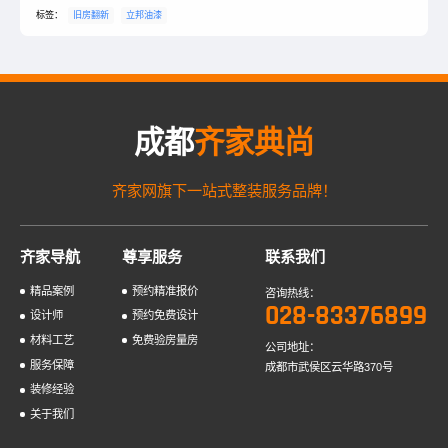
好吗？墙面翻新步骤有哪些？接下来我们跟着小编一起来了解吧！
标签：
旧房翻新
立邦油漆
成都
齐家典尚
齐家网旗下一站式整装服务品牌！
齐家导航
尊享服务
联系我们
精品案例
预约精准报价
咨询热线：
028-83376899
设计师
预约免费设计
材料工艺
免费验房量房
公司地址：
服务保障
成都市武侯区云华路370号
装修经验
关于我们