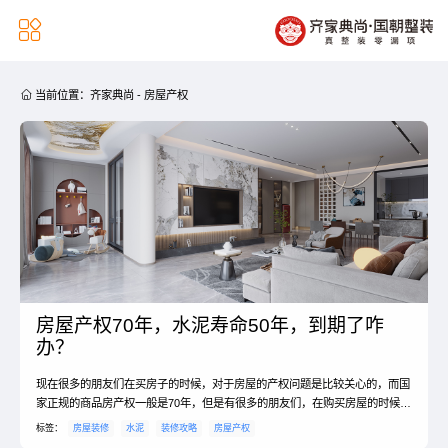


当前位置：
齐家典尚
-
房屋产权
房屋产权70年，水泥寿命50年，到期了咋
办？
现在很多的朋友们在买房子的时候，对于房屋的产权问题是比较关心的，而国
家正规的商品房产权一般是70年，但是有很多的朋友们，在购买房屋的时候却
比较仔细，因为他们了解到水泥的使用年限只有50年，于是他们就会提出这样
标签：
房屋装修
水泥
装修攻略
房屋产权
的疑问，房屋产权没到期会怎样？我们来了解一下吧。一、房屋产权没到期会