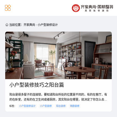


当前位置：
齐家典尚
-
小户型装修设计
小户型装修技巧之阳台篇
阳台是很多屋子的连接锁，要知道阳台所处的位置是不同的，有的在客厅，有
的在卧室，还有的在卫生间或者厨房，其实阳台在哪里，就决定了你怎么去装
修设计，但是大部分在设计阳台的时候都会选择简约的风格，下面就是小编对
标签：
小户型装修设计
小户型装修
阳台装修
简欧装修
阳台简约装修技巧？小户型阳台如何装修的知识介绍，赶紧一起学习了解一下
吧。阳台简约装修技巧？1、墙地防水要提前。在我们铺设阳台的的墙砖和地