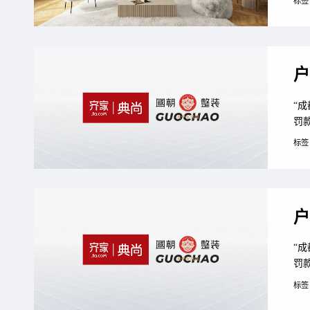
标签
附
与
到餐
户
“
罚
点
标签
倍
面
手丢
户
“
罚
点
标签
倍