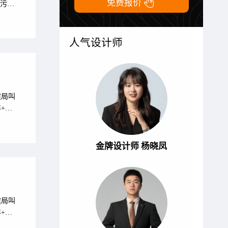

免费报价
藏污纳
：三角
间，
型必
人气设计师
建局叫
+老
硬伤，
痛点
：厨房
金牌设计师 杨晓凤
建局叫
+老
硬伤，