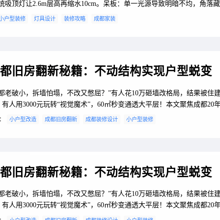
统吸顶灯让2.6m层高再缩水10cm。呆板：单一光源导致明暗不均，角落
钱：大功率主灯电费翻倍，开灯即“烤箱”。2. 无主灯三大核心法则法则1
小户型装修
灯具设计
装修攻略
成都家装
（基础光+焦点光+氛围光=立体感）。法则2：明暗分区术（用光影切割空
体隔断）。法则3：见光不见灯（暗藏光源，视觉减负）。二、成都小户
都旧房翻新秘籍：不动结构实现户型蜕变
成都老破小，拆墙怕塌，不改又憋屈？”有人花10万砸墙改格局，结果被住
有人用3000元玩转“视觉魔术”，60㎡秒变通透大平层！本文聚焦成都20年
改造，从地面分区、灯光重组到家具变形术，教你不动一砖一瓦破解户型
：
小户型改造
成都旧房翻新
成都装修设计
小户型装修
成都本地微改造团队清单+防翻车指南，省钱省心激活老旧空间！一、老房
破解公式1. 四大典型难题暗厅暗卫：单面采光，白天也要开灯。动线打架
厅绕路3米，...
都旧房翻新秘籍：不动结构实现户型蜕变
成都老破小，拆墙怕塌，不改又憋屈？”有人花10万砸墙改格局，结果被住
有人用3000元玩转“视觉魔术”，60㎡秒变通透大平层！本文聚焦成都20年
改造，从地面分区、灯光重组到家具变形术，教你不动一砖一瓦破解户型