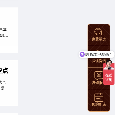
钥匙随
,其
修现代
免费量房
意事
区域,
的重
你们是怎么收费的？
微信咨询
些点
实也
装修报价
。需要
要素
项1、
预约到店
简单