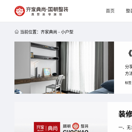
首页
整

当前位置：
齐家典尚
-
小户型
《
分
方
敞
标签
装
一、无