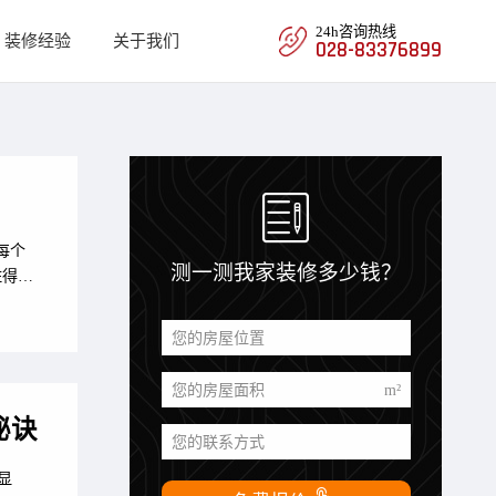
24h咨询热线
装修经验
关于我们
028-83376899

每个
测一测我家装修多少钱？
住得宽
您的房屋位置
您的房屋面积
m²
秘诀
您的联系方式
显