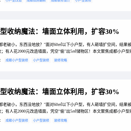
：
小户型改造
成都旧房翻新
成都装修设计
小户型装修
成都本地微改造团队清单+防翻车指南，省钱省心激活老旧空间！一、老房
破解公式1. 四大典型难题暗厅暗卫：单面采光，白天也要开灯。动线打架
厅绕路3米，...
型收纳魔法：墙面立体利用，扩容30%
成都老破小，东西没地放？”面对60㎡以下小户型，有人砸墙扩空间，结果
款；有人花2000元改造墙面，凭空“偷”出5㎡储物区！本文聚焦成都小户型
，从挂墙系统、隐形柜体到低成本DIY神器，拆解如何用1㎡墙面实现收纳
：
成都小户型装修
小户型装修
装修攻略
，附成都本地定制工厂清单+避坑指南，教你用最小预算榨干每寸空间！一
收纳四大核心场景1. 玄关：垂直收纳拯救杂乱痛点：进门鞋堆成山，包包
。解决方案：超薄翻...
型收纳魔法：墙面立体利用，扩容30%
成都老破小，东西没地放？”面对60㎡以下小户型，有人砸墙扩空间，结果
款；有人花2000元改造墙面，凭空“偷”出5㎡储物区！本文聚焦成都小户型
，从挂墙系统、隐形柜体到低成本DIY神器，拆解如何用1㎡墙面实现收纳
：
成都小户型装修
小户型装修
装修攻略
，附成都本地定制工厂清单+避坑指南，教你用最小预算榨干每寸空间！一