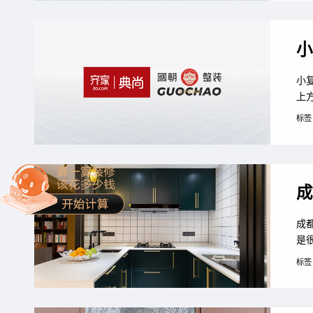
面
手丢
小
小
上
简
标签
项
同
中
成
成
是
注
标签
有
简
的“