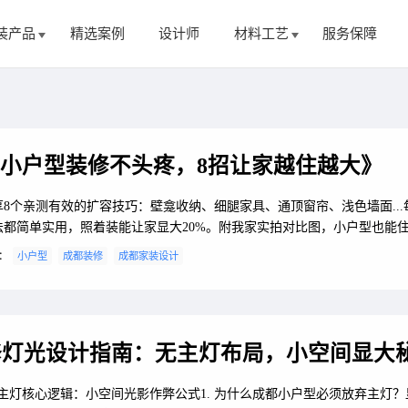
装产品
精选案例
设计师
材料工艺
服务保障
小户型装修不头疼，8招让家越住越大》
享8个亲测有效的扩容技巧：壁龛收纳、细腿家具、通顶窗帘、浅色墙面...
法都简单实用，照着装能让家显大20%。附我家实拍对比图，小户型也能
舒适！
：
小户型
成都装修
成都家装设计
修灯光设计指南：无主灯布局，小空间显大
主灯核心逻辑：小空间光影作弊公式1. 为什么成都小户型必须放弃主灯？