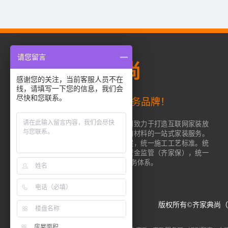
请您留言
成都
齐家典尚
感谢您的关注，当前客服人员不在
线，请填写一下您的信息，我们会
尽快和您联系。
齐家网旗下一站式整装服务品牌！
齐家典尚（成都）装修工程有限公司致力于打造互联网家装放
心品牌，为用户提供从设计、施工和材料的一站式家装服务。
齐家典尚使用齐家网标准的服务流程，统一施工工艺标准。统
一工地监管，统一正品材料，统一资金监管（齐家保），统一
产品价格，同时建立了完善的售后服务体系。
版权所有©齐家典尚（成都
房屋面积