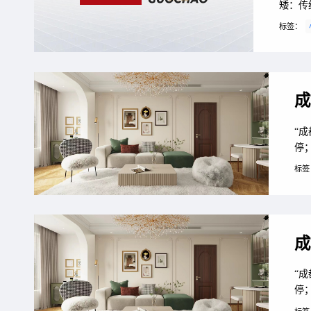
矮：传
垢。费
标签：
照明法
取代实
学...
成
“
停；
房
标签
附
与
到餐
成
“
停；
房