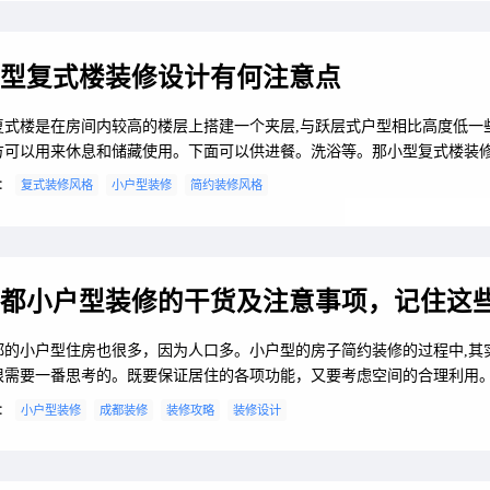
收纳四大核心场景1. 玄关：垂直收纳拯救杂乱痛点：进门鞋堆成山，包包
。解决方案：超薄翻...
型复式楼装修设计有何注意点
复式楼是在房间内较高的楼层上搭建一个夹层,与跃层式户型相比高度低一些
方可以用来休息和储藏使用。下面可以供进餐。洗浴等。那小型复式楼装
约如何设计?下面我们就一起来看看小型复式楼设计方法以及复式楼装修注
：
复式装修风格
小户型装修
简约装修风格
吧。小型复式楼装修设计1、客厅小复式客厅是家居空间里活动频繁的一个
时也是专门接待客人的地方,所以把打造一个宽敞感觉的客厅是小复式房型
之重。如果你要体现出某种风格...
都小户型装修的干货及注意事项，记住这
都的小户型住房也很多，因为人口多。小户型的房子简约装修的过程中,其
很需要一番思考的。既要保证居住的各项功能，又要考虑空间的合理利用
意的事项也有多,那么小户型简约装修的注意事项有哪些,小户型简约装修的
：
小户型装修
成都装修
装修攻略
装修设计
哪些呢,下面就让小编来为大家详细介绍下吧!一、小户型简约装修的注意事
约不等于简单它是经过深思熟虑后经过创新得出的设计和思路的延展,不是
堆砌”和平淡的“摆放”,...