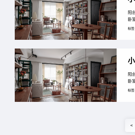
阳
卧
但
标签
技
技
水
小
阳
卧
但
标签
技
技
水
<