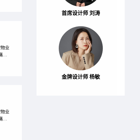
痛点
：厨房
首席设计师 刘涛
被物业
痛
翻
、墙
钥匙随
金牌设计师 杨敏
被物业
痛
翻
、墙