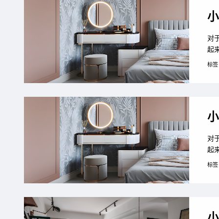
小
对
起
约
标签
装
约
空
小
对
起
约
标签
装
约
空
小