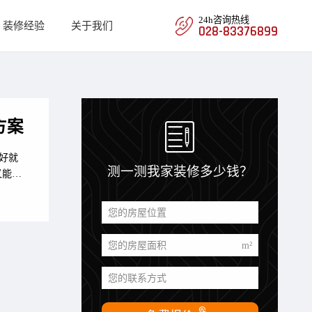
24h咨询热线
装修经验
关于我们
028-83376899

方案
测一测我家装修多少钱？
又能
您的房屋位置
您的房屋面积
m²
您的联系方式