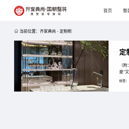
首页
整

当前位置：
齐家典尚
-
定制柜
定
（附：设计师
是“
装！
标签