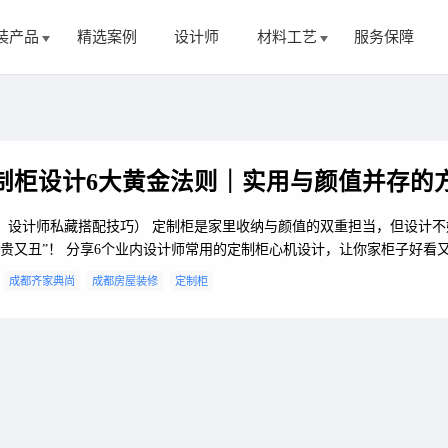
装产品
精选案例
设计师
材料工艺
服务保障
制柜设计6大黄金法则｜实用与颜值并存的
私藏搭配技巧） 定制柜是家里收纳与颜值的双重担当，但设计不好就
又贵又丑”！ 分享6个业内设计师常用的定制柜心机设计，让你家柜子好看
：
成都齐家典尚
成都房屋装修
定制柜