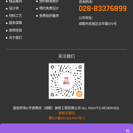
精品案例
预约精准报价
咨询热线：
028-83376899
设计师
预约免费设计
材料工艺
免费验房量房
公司地址：
服务保障
成都市武侯区云华路370号
装修经验
关于我们
关注我们
版权所有©齐家典尚（成都）装修工程有限公司 ALL RIGHTS RESERVED.
装修关键词
蜀ICP备2023014047号-2
×
友情链接:
家居加盟
小孟花园网
蜗牛家政
家政服务网
短剧配音
水泥稳定碎石
PP塑