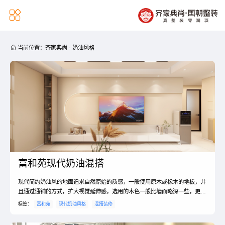


当前位置：
齐家典尚
-
奶油风格
富和苑现代奶油混搭
现代简约奶油风的地面追求自然原始的质感，一般使用原木或橡木的地板，并
且通过通铺的方式，扩大视觉延伸感，选用的木色一般比墙面略深一些，更加
凸显沉稳感和层次感，烘托低调高级的氛围，也方便突出其表面陈设的家具造
标签：
富和苑
现代奶油风格
混搭装修
型上少点锐利的棱角，多些圆润的弯角，少点呆板的直线设计，多些圆滑的曲
线弧面设计。