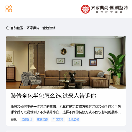


当前位置：
齐家典尚
-
全包装修
装修全包半包怎么选,过来人告诉你
新房装修可不是一件容易的事情，尤其在确定装修方式时究竟装修全包和半包
哪个好可以说难倒了不少装修小白，选择不同的装修方式不仅仅影响到最终的
价格还会影响到装修质量，于是在装修之前尽可能的多了解下装修方面相关知
标签：
装修设计
家庭装修
半包装修
全包装修
识就显得很重要，因此还在纠结装修房子选择半包好还是全包好的朋友赶紧来
看看吧！什么是全包装修和是半包装修全包装修也叫包工包料装修，也就是说