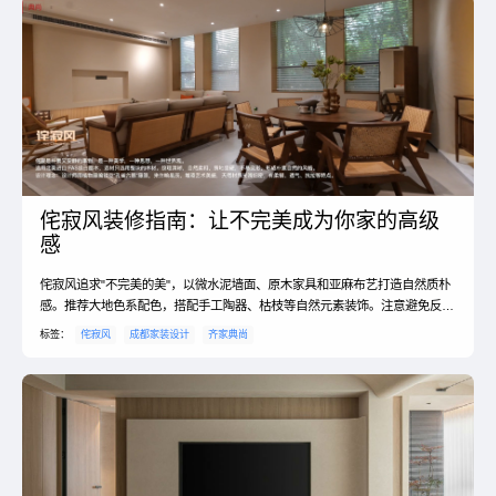
侘寂风装修指南：让不完美成为你家的高级
感
侘寂风追求"不完美的美"，以微水泥墙面、原木家具和亚麻布艺打造自然质朴
感。推荐大地色系配色，搭配手工陶器、枯枝等自然元素装饰。注意避免反光
材质和鲜艳色彩，保留适当"瑕疵"反而更显韵味，适合追求禅意与宁静的居住
标签：
侘寂风
成都家装设计
齐家典尚
者。#侘寂风 #装修风格