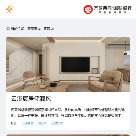


当前位置：
齐家典尚
-
侘寂风
云溪宸居侘寂风
侘寂风格装修强调将空间回归自然、质朴的本质，通过细节的处理和材质的选
用，营造一种宁静、舒适的氛围。强调自然与平衡。它的核心理念是极简主义
和自然美学，注重自然和谐的生活方式，没有过多的家具和装饰，一切都
标签：
云溪宸居
侘寂风
自然舒适
是简单、自然、静谧的，让人们更加注重内心的平衡与和谐，从而追求真正的
幸福感。