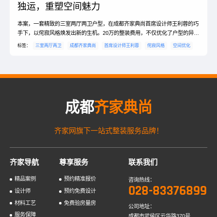
独运，重塑空间魅力
本案，一套精致的三室两厅两卫户型，在成都齐家典尚首席设计师王利蓉的巧
手下，以侘寂风格焕发出新的生机。20万的整装费用，不仅优化了户型的异形
空间，更提升了整体的空间利用率，让家更加温馨舒适。
标签：
三室两厅两卫
成都齐家典尚
首席设计师王利蓉
侘寂风格
空间优化
成都
齐家典尚
齐家网旗下一站式整装服务品牌！
齐家导航
尊享服务
联系我们
精品案例
预约精准报价
咨询热线：
028-83376899
设计师
预约免费设计
材料工艺
免费验房量房
公司地址：
服务保障
成都市武侯区云华路370号