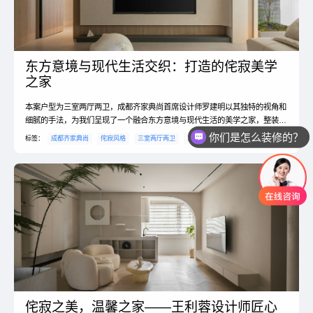
东方意境与现代生活交织：打造的侘寂美学
之家
本案户型为三室两厅两卫，成都齐家典尚首席设计师罗建明以其独特的视角和
细腻的手法，为我们呈现了一个融合东方意境与现代生活的美学之家，整装费
你们是怎么装修的？
用40万，户型方正，采光良好，南北通透，每一处细节都彰显着设计师的匠心
标签：
成都齐家典尚
侘寂风格
三室两厅两卫
东方美学
空间改造
你们是怎么收费的？
独运。
侘寂之美，温馨之家——王利蓉设计师匠心