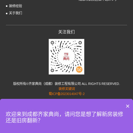
装修经验
关于我们
关注我们
版权所有©齐家典尚（成都）装修工程有限公司 ALL RIGHTS RESERVED.
装修关键词
蜀ICP备2023014047号-2
×
友情链接:
家居加盟
小孟花园网
蜗牛家政
家政服务网
短剧配音
水泥稳定碎石
PP塑
料焊条
uhpc材料
成都网站设计
丽江房产网
成都房产网
涿州房产网
重庆房产网
国际
欢迎来到成都齐家典尚，请问您是想了解新房装修
海运公司
简历制作
广州办公室装修
广州装修公司
上海装修管家
PE给水管
效果图公
还是旧房翻新？
司
唐禾门窗官网
成都家装公司
成都整装公司
成都别墅装修公司
深圳展览公司
宴会厅
改造
货运物流
齐家典尚装饰公司
burkert电磁阀
展厅设计公司
数控机床
搜外网8397
琳悦装饰
家庭影院装修
家具定制风格
银川装修公司
逸问
装修那些事
佐邦视觉
影音