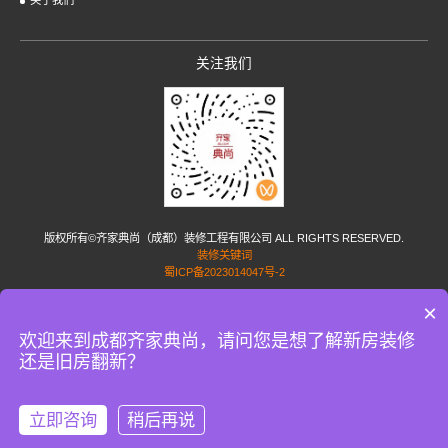
关于我们
关注我们
版权所有©齐家典尚（成都）装修工程有限公司 ALL RIGHTS RESERVED.
装修关键词
蜀ICP备2023014047号-2
×
友情链接:
家居加盟
小孟花园网
蜗牛家政
家政服务网
短剧配音
水泥稳定碎石
PP塑
料焊条
uhpc材料
成都网站设计
丽江房产网
成都房产网
涿州房产网
重庆房产网
国际
欢迎来到成都齐家典尚，请问您是想了解新房装修
海运公司
简历制作
广州办公室装修
广州装修公司
上海装修管家
PE给水管
效果图公
还是旧房翻新？
司
唐禾门窗官网
成都家装公司
成都整装公司
成都别墅装修公司
深圳展览公司
宴会厅
改造
货运物流
齐家典尚装饰公司
burkert电磁阀
展厅设计公司
数控机床
搜外网8397
琳悦装饰
家庭影院装修
家具定制风格
银川装修公司
逸问
装修那些事
佐邦视觉
影音
室装修
苏州房屋拆除
自贡灯会公司
立即咨询
稍后再说
在线咨询
拨打电话