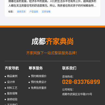
随着社会的发展，经济水平的提高。人们的生活水平也有所上升，越来越多的
人都在关注房屋住宅的舒适度情况。所以，购房者在购买房子的时候都会特别
注重户型的好坏。那么，今天就让小编给大家说一说，哪些户型不能买。选择
标签：
装修买房
户型选择
买房攻略
一个好的户型，可以大大地提升我们居住的舒适度，让我们生活地越来越幸
福。一、哪些户型购买需谨慎1、房屋通透性差购房者在买房时要考虑房屋的
通风效果是否良好，这样有利于空气的对换，方便室内异味的散...
成都
齐家典尚
齐家网旗下一站式整装服务品牌！
齐家导航
尊享服务
联系我们
精品案例
预约精准报价
咨询热线：
028-83376899
设计师
预约免费设计
材料工艺
免费验房量房
公司地址：
服务保障
成都市武侯区云华路370号
装修经验